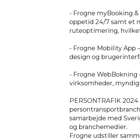
- Frogne myBooking & 
oppetid 24/7 samt et 
ruteoptimering, hvilket
- Frogne Mobility App –
design og brugerinterf
- Frogne WebBokning – t
virksomheder, myndigh
PERSONTRAFIK 2024 fin
persontransportbranch
samarbejde med Sverige
og branchemedier.
Frogne udstiller samm