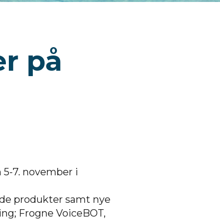
er på
5-7. november i
ede produkter samt nye
king; Frogne VoiceBOT,