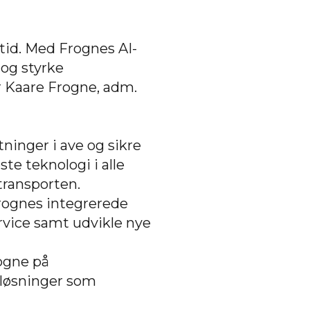
ltid. Med Frognes AI-
 og styrke
r Kaare Frogne, adm.
ninger i ave og sikre
te teknologi i alle
ntransporten.
rognes integrerede
rvice samt udvikle nye
ogne på
løsninger som