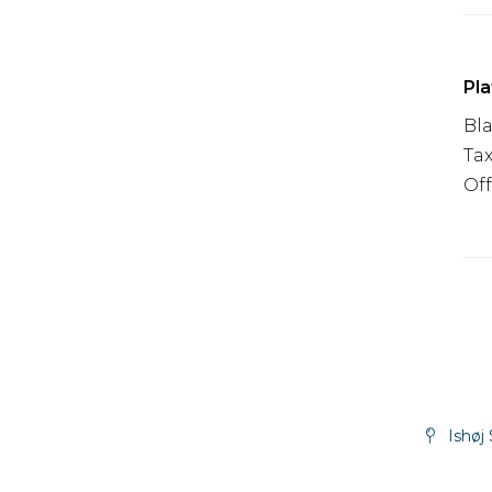
Pl
Bl
Tax
Off
Ishøj