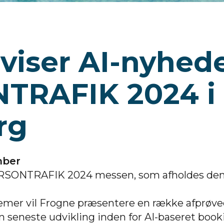
viser AI-nyhed
TRAFIK 2024 i
rg
mber
ERSONTRAFIK 2024 messen, som afholdes den 
mer vil Frogne præsentere en række afprøv
n seneste udvikling inden for AI-baseret boo