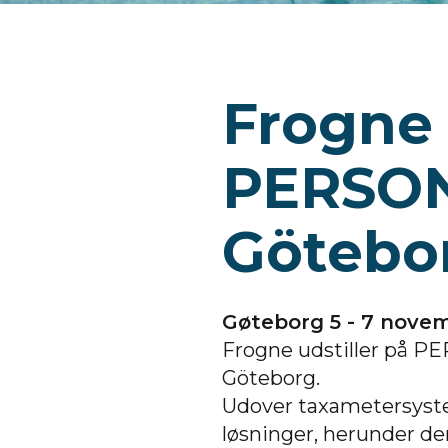
Frogne 
PERSON
Götebo
Gøteborg 5 - 7 nove
Frogne udstiller på P
Göteborg.
Udover taxametersyste
løsninger, herunder de