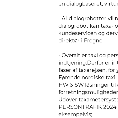
en dialogbaseret, virtu
- AI-dialogrobotter vil
dialogrobot kan taxa- 
kundeservicen og derve
direktør i Frogne.
- Overalt er taxi og pe
indtjening.Derfor er in
faser af taxarejsen, fo
Førende nordiske taxi
HW & SW løsninger til 
forretningsmuligheder
Udover taxametersyste
PERSONTRAFIK 2024 pr
eksempelvis;