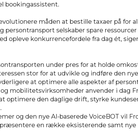
el bookingassistent.
 revolutionere måden at bestille taxaer på for a
og persontransport selskaber spare ressourcer
d opleve konkurrencefordele fra dag ét, sige
rsontransporten under pres for at holde omkost
teressen stor for at udvikle og indføre den nyes
r yderligere at optimere alle aspekter af perso
- og mobilitetsvirksomheder anvender i dag F
at optimere den daglige drift, styrke kundese
.
mer og den nye AI-baserede VoiceBOT vil Fr
æsentere en række eksisterende samt nye 