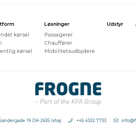
atform
Løsninger
Udstyr
andet kørsel
Passagerer
i
Chauffører
entlig kørsel
Mobilitetsudbydere
 Søndergade 19 DK-2635 Ishøj
+45 4332 7733
info@f