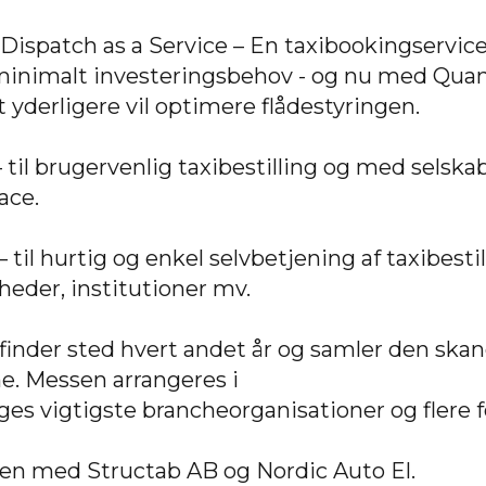
Dispatch as a Service – En taxibookingservic
minimalt investeringsbehov - og nu med Qua
 yderligere vil optimere flådestyringen.
 til brugervenlig taxibestilling og med selska
ace.
il hurtig og enkel selvbetjening af taxibestilli
eder, institutioner mv.
der sted hvert andet år og samler den skan
e. Messen arrangeres i
s vigtigste brancheorganisationer og flere 
en med Structab AB og Nordic Auto El.