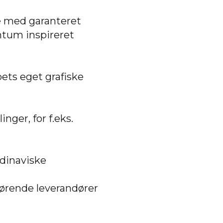
e med garanteret
ntum inspireret
bets eget grafiske
nger, for f.eks.
dinaviske
førende leverandører