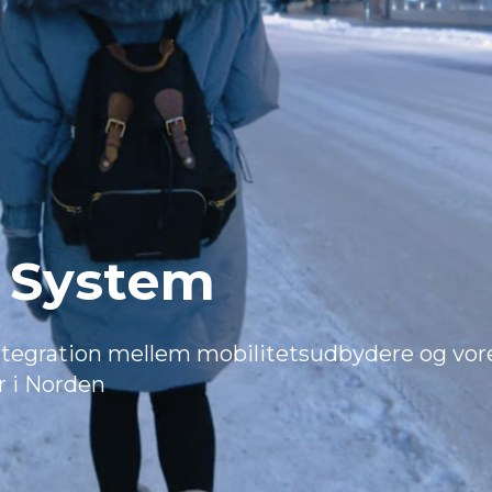
c System
integration mellem mobilitetsudbydere og vore
er i Norden