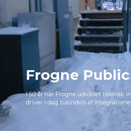
Frogne Publi
I 50 år har Frogne udviklet teknisk 
driver i dag tusindvis af integration