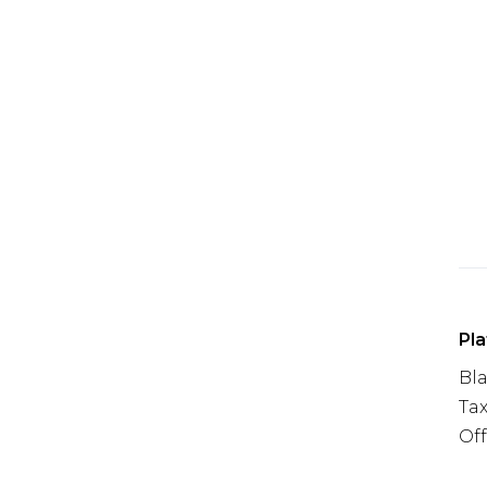
Pl
Bl
Tax
Off